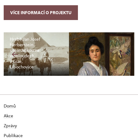
VÍCE INFORMACÍ O PROJEKTU
Hrabě Jan Josef
Herberstein
s manželkou na
velbloudech
v Gíze,
Libochovice
Domů
Akce
Zprávy
Publikace