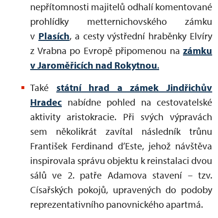
nepřítomnosti majitelů odhalí komentované
prohlídky metternichovského zámku
v
Plasích
, a cesty výstřední hraběnky Elvíry
z Vrabna po Evropě připomenou na
zámku
v Jaroměřicích nad Rokytnou
.
Také
státní hrad a zámek Jindřichův
Hradec
nabídne pohled na cestovatelské
aktivity aristokracie. Při svých výpravách
sem několikrát zavítal následník trůnu
František Ferdinand d’Este, jehož návštěva
inspirovala správu objektu k reinstalaci dvou
sálů ve 2. patře Adamova stavení – tzv.
Císařských pokojů, upravených do podoby
reprezentativního panovnického apartmá.