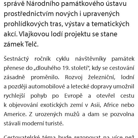
správě Národního památkového ústavu
prostřednictvím nových i upravených
prohlídkových tras, výstav a tematických
akcí. Vlajkovou lodí projektu se stane
zámek Telč.
Šestnáctý ročník cyklu návštěvníky památek
přenese do „dlouhého 19. století", kdy se cestování
zásadně proměnilo. Rozvoj železniční, lodní
a později automobilové a letecké dopravy umožnil
rychlejší pohyb po Evropě a otevřel cestu
k objevování exotických zemí v Asii, Africe nebo
Americe. Z urozených mužů a dam se pozvolna
stávali moderní turisté.
Cestovatelské téma bude rezonovat na více než