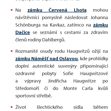
Na
zámku Červená Lhota
mohou
návštěvníci pomyslně následovat Johanna
Schönburga na Kavkaz, zatímco na
zámku
Dačice
se seznámí s cestami za zdravím
členů rodiny Dahlbergů.
Rozmanité osudy rodu Haugwitzů ožijí na
zámku Náměšť nad Oslavou
, kde prohlídky
doplní autentické suvenýry připomínající
ozdravné pobyty Sofie Haugwitzové
a výpravy Jindřicha Haugwitze po
Středomoří či do Monte Carla kvůli
sportovní střelbě.
Život šlechtického sídla během