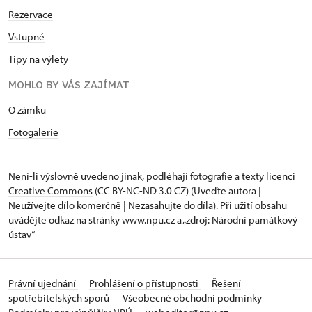
Rezervace
Vstupné
Tipy na výlety
MOHLO BY VÁS ZAJÍMAT
O zámku
Fotogalerie
Není-li výslovně uvedeno jinak, podléhají fotografie a texty
licenci
Creative Commons
(CC BY-NC-ND 3.0 CZ) (Uveďte autora |
Neužívejte dílo komerčně | Nezasahujte do díla). Při užití obsahu
uvádějte odkaz na stránky www.npu.cz a „zdroj: Národní památkový
ústav“
Právní ujednání
Prohlášení o přístupnosti
Řešení
spotřebitelských sporů
Všeobecné obchodní podmínky