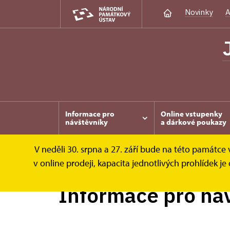
Novinky
A
Informace pro
Online vstupenky
návštěvníky
a dárkové poukazy
V neděli 30. srpna a 27. září bude na této památc
Jaroměřice nad Rokytnou
Informace pro n
v online prodeji, kapacita jednotlivých prohlídek
Informace pro ná