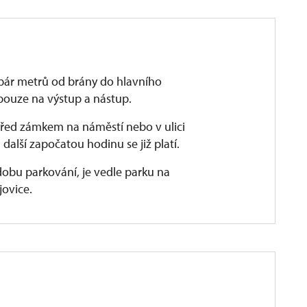
pár metrů od brány do hlavního
pouze na výstup a nástup.
před zámkem na náměstí nebo v ulici
 další započatou hodinu se již platí.
dobu parkování, je vedle parku na
ovice.