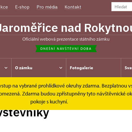
kce
E-shop
Pro média
Kontakt
Jaroměřice nad Rokytno
oficiální webová prezentace státního zámku
DNEŠNÍ NÁVŠTĚVNÍ DOBA
O zámku
Fotogalerie
Sva
e vstup na vybrané prohlídkové okruhy zdarma. Bezplatnou v
ávštěvníky
 je omezená. Zdarma budou zpřístupněny tyto návštěvnické o
pokoje s kuchyní.
vštěvníky