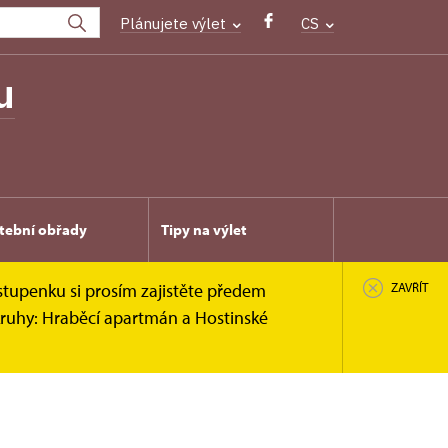
Plánujete výlet
CS
u
tební obřady
Tipy na výlet
stupenku si prosím zajistěte předem
ZAVŘÍT
kruhy: Hraběcí apartmán a Hostinské