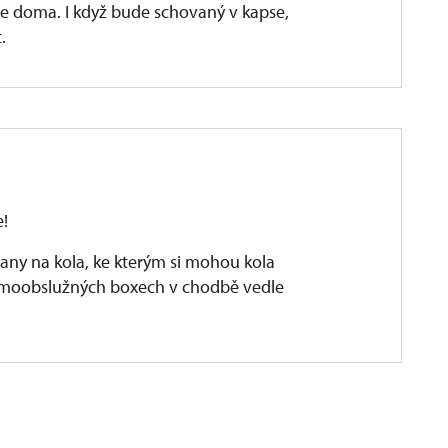
ale doma. I když bude schovaný v kapse,
.
e!
ojany na kola, ke kterým si mohou kola
amoobslužných boxech v chodbě vedle