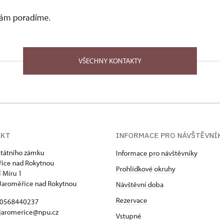
 vám poradíme.
VŠECHNY KONTAKTY
AKT
INFORMACE PRO NÁVŠTĚVNÍ
státního zámku
Informace pro návštěvníky
ice nad Rokytnou
Prohlídkové okruhy
 Míru 1
Jaroměřice nad Rokytnou
Návštěvní doba
Rezervace
420568440237
 jaromerice@npu.cz
Vstupné