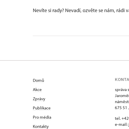
Nevíte si rady? Nevadí, ozvěte se nám, rádi
KONT
Domů
Akce
správa 
Jaroměř
Zprávy
náměstí
675 51 
Publikace
Pro média
tel. +
e-mail:
Kontakty