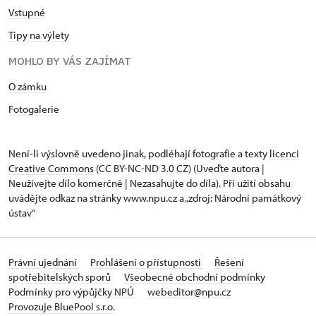
Vstupné
Tipy na výlety
MOHLO BY VÁS ZAJÍMAT
O zámku
Fotogalerie
Není-li výslovně uvedeno jinak, podléhají fotografie a texty
licenci
Creative Commons
(CC BY-NC-ND 3.0 CZ) (Uveďte autora |
Neužívejte dílo komerčně | Nezasahujte do díla). Při užití obsahu
uvádějte odkaz na stránky www.npu.cz a „zdroj: Národní památkový
ústav“
Právní ujednání
Prohlášení o přístupnosti
Řešení
spotřebitelských sporů
Všeobecné obchodní podmínky
Podmínky pro výpůjčky NPÚ
webeditor@npu.cz
Provozuje BluePool s.r.o.