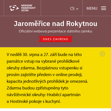
MENU
CS
Jaroměřice nad Rokytnou
oficiální webová prezentace státního zámku
DNES ZAVŘENO
V neděli 30. srpna a 27. září bude na této
Jaroměřice nad Rokytnou
Akce
památce vstup na vybrané prohlídkové
okruhy zdarma. Bezplatnou vstupenku si
Akce
prosím zajistěte předem v online prodeji,
kapacita jednotlivých prohlídek je omezená.
Zdarma budou zpřístupněny tyto
Vyhledávejte v akcích
návštěvnické okruhy: Hraběcí apartmán
a Hostinské pokoje s kuchyní.