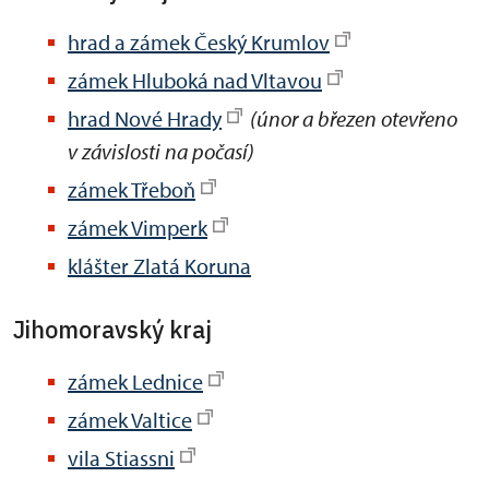
hrad a zámek Český Krumlov
zámek Hluboká nad Vltavou
hrad Nové Hrady
(únor a březen otevřeno
v závislosti na počasí)
zámek Třeboň
zámek Vimperk
klášter Zlatá Koruna
Jihomoravský kraj
zámek Lednice
zámek Valtice
vila Stiassni