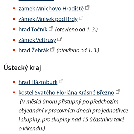
zámek Mnichovo Hradiště
zámek Mníšek pod Brdy
hrad Točník
(otevřeno od 1. 3.)
zámek Veltrusy
hrad Žebrák
(otevřeno od 1. 3.)
Ústecký kraj
hrad Házmburk
kostel Svatého Floriána Krásné Březno
(V měsíci únoru přístupný po předchozím
objednání v pracovních dnech pro jednotlivce
i skupiny, pro skupiny nad 15 účastníků také
o víkendu.)