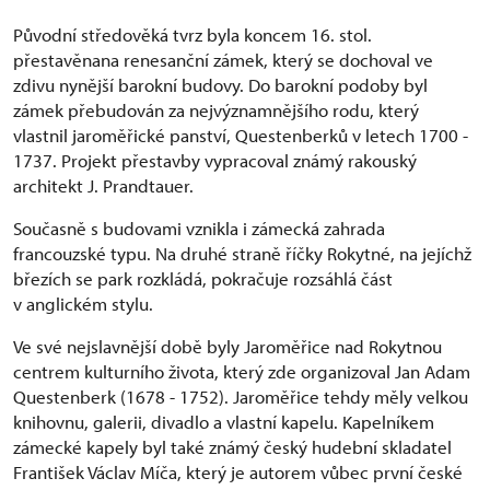
Původní středověká tvrz byla koncem 16. stol.
přestavěnana renesanční zámek, který se dochoval ve
zdivu nynější barokní budovy. Do barokní podoby byl
zámek přebudován za nejvýznamnějšího rodu, který
vlastnil jaroměřické panství, Questenberků v letech 1700 -
1737. Projekt přestavby vypracoval známý rakouský
architekt J. Prandtauer.
Současně s budovami vznikla i zámecká zahrada
francouzské typu. Na druhé straně říčky Rokytné, na jejíchž
březích se park rozkládá, pokračuje rozsáhlá část
v anglickém stylu.
Ve své nejslavnější době byly Jaroměřice nad Rokytnou
centrem kulturního života, který zde organizoval Jan Adam
Questenberk (1678 - 1752). Jaroměřice tehdy měly velkou
knihovnu, galerii, divadlo a vlastní kapelu. Kapelníkem
zámecké kapely byl také známý český hudební skladatel
František Václav Míča, který je autorem vůbec první české