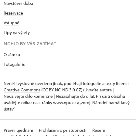
Návštěvní doba
Rezervace
Vstupné
Tipy na výlety
MOHLO BY VÁS ZAJÍMAT
O zámku
Fotogalerie
Není-li výslovně uvedeno jinak, podléhají fotografie a texty
licenci
Creative Commons
(CC BY-NC-ND 3.0 CZ) (Uveďte autora |
Neužívejte dílo komerčně | Nezasahujte do díla). Při užití obsahu
uvádějte odkaz na stránky www.npu.cz a „zdroj: Národní památkový
ústav“
Právní ujednání
Prohlášení o přístupnosti
Řešení