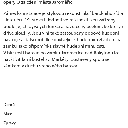
opery O založení města Jaroměřic.
Zámecká instalace je stylovou rekonstrukcí barokního sídla
i interiéru 19. století. Jednotlivé místnosti jsou zařízeny
podle jejich bývalých funkcí a navráceny účelům, ke kterým
dříve sloužily. Jsou v ní také zastoupeny dobové hudební
nástroje a další mobilie související s hudebním životem na
zámku, jako připomínka slavné hudební minulosti.
V blízkosti barokního zámku Jaroměřice nad Rokytnou lze
navštívit farní kostel sv. Markéty, postavený spolu se
zámkem v duchu vrcholného baroka.
Domů
Akce
Zprávy