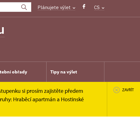
Plánujete výlet
CS
u
tební obřady
Tipy na výlet
stupenku si prosím zajistěte předem
ZAVŘÍT
kruhy: Hraběcí apartmán a Hostinské