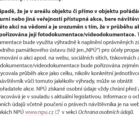
ípadě, že je v areálu objektu či přímo v objektu pořád
urní nebo jiná veřejnosti přístupná akce, bere návštěv
éto akci na vědomí a je srozuměn s tím, že v průběhu 
 pořizována její fotodokumentace/videodokumentace.
mentace bude využita výhradně k naplnění oprávněných z
dního památkového ústavu (též jen „NPÚ“) pro účely propa
rmování o akci apod. na webu, sociálních sítích, tiskovinách
dokumentace/videodokumentace bude pořizována zejména
ycovala průběh akce jako celku, nikoliv konkrétní jednotlivc
ávštěvník vůči tomuto jakékoliv výhrady, může se obrátit
ořadatele akce. NPÚ získané osobní údaje vždy chrání před
racovává je v souladu s aktuální legislativou. Informace o o
ních údajů včetně poučení o právech návštěvníka je na we
ánkách NPÚ
www.npu.cz
v sekci
Ochrana osobních údajů
.