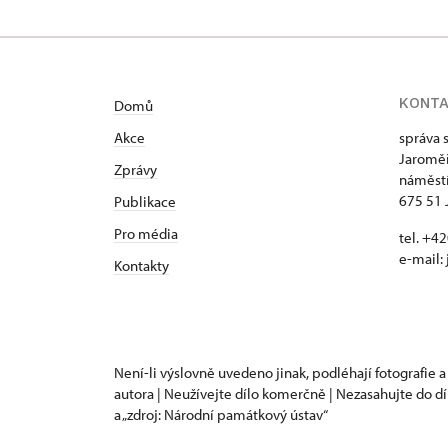
KONT
Domů
Akce
správa 
Jaroměř
Zprávy
náměstí
675 51 
Publikace
Pro média
tel. +
e-mail:
Kontakty
Není-li výslovně uvedeno jinak, podléhají fotografie a
autora | Neužívejte dílo komerčně | Nezasahujte do dí
a „zdroj: Národní památkový ústav“