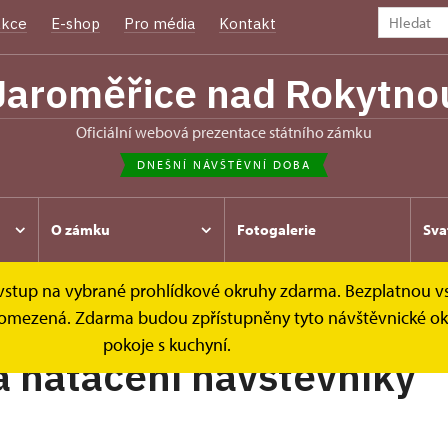
kce
E-shop
Pro média
Kontakt
Jaroměřice nad Rokytno
oficiální webová prezentace státního zámku
DNEŠNÍ NÁVŠTĚVNÍ DOBA
O zámku
Fotogalerie
Sva
e vstup na vybrané prohlídkové okruhy zdarma. Bezplatnou v
ávštěvníky
Focení a natáčení návštěvníky
 je omezená. Zdarma budou zpřístupněny tyto návštěvnické o
pokoje s kuchyní.
a natáčení návštěvníky