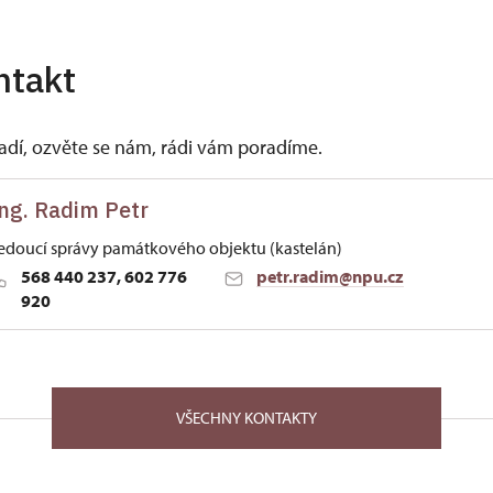
ntakt
vadí, ozvěte se nám, rádi vám poradíme.
ng. Radim Petr
edoucí správy památkového objektu (kastelán)
568 440 237, 602 776
petr.radim@npu.cz
920
ských Budějovicích
Míru 1/, Jaroměřice nad Rokytnou 67551
VŠECHNY KONTAKTY