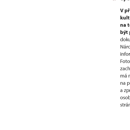
V př
kult
na t
být
doku
Náro
info
Foto
zach
má n
na p
a zp
osob
str