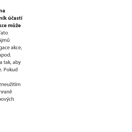
ána
ník účastí
akce může
Tato
ájmů
gace akce,
 apod.
 tak, aby
e. Pokud
 zneužitím
chraně
bových