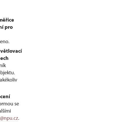
měřice
ní pro
leno.
světlovací
šech
ník
bjektu.
akékoliv
ocení
formou se
lšími
e@npu.cz
.