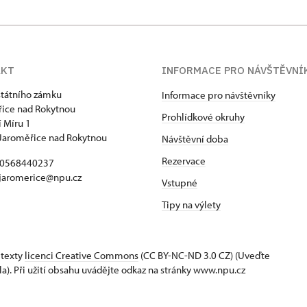
AKT
INFORMACE PRO NÁVŠTĚVNÍ
státního zámku
Informace pro návštěvníky
ice nad Rokytnou
Prohlídkové okruhy
 Míru 1
Jaroměřice nad Rokytnou
Návštěvní doba
Rezervace
420568440237
 jaromerice@npu.cz
Vstupné
Tipy na výlety
 texty
licenci Creative Commons
(CC BY-NC-ND 3.0 CZ) (Uveďte
la). Při užití obsahu uvádějte odkaz na stránky www.npu.cz