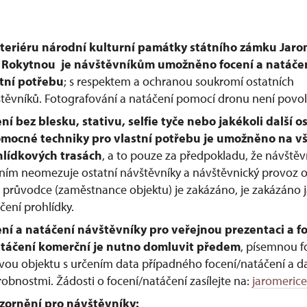
xteriéru národní kulturní památky státního zámku Jaro
 Rokytnou
je návštěvníkům umožněno focení a natáče
tní potřebu
; s respektem a ochranou soukromí ostatních
těvníků. Fotografování a natáčení pomocí dronu není povo
ní bez blesku, stativu, selfie tyče nebo jakékoli další o
omocné techniky pro vlastní potřebu je umožněno na v
hlídkových trasách
, a to pouze za předpokladu, že návštěv
ním neomezuje ostatní návštěvníky a návštěvnický provoz o
t průvodce (zaměstnance objektu) je zakázáno, je zakázáno j
čení prohlídky.
ní a natáčení návštěvníky pro veřejnou prezentaci a f
atáčení komerční je nutno domluvit předem
, písemnou 
vou objektu s určením data případného focení/natáčení a da
obnostmi. Žádosti o focení/natáčení zasílejte na:
jaromeric
zornění pro návštěvníky: