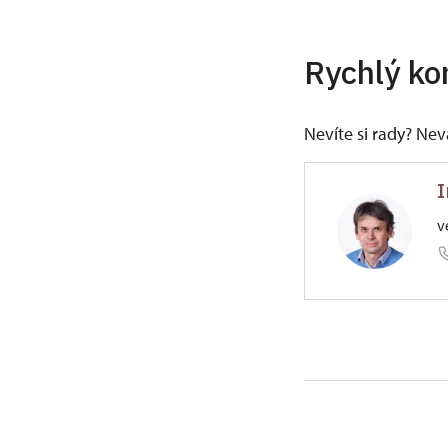
Rychlý ko
Nevíte si rady? Ne
I
v
ÚPS v Če
náměstí 