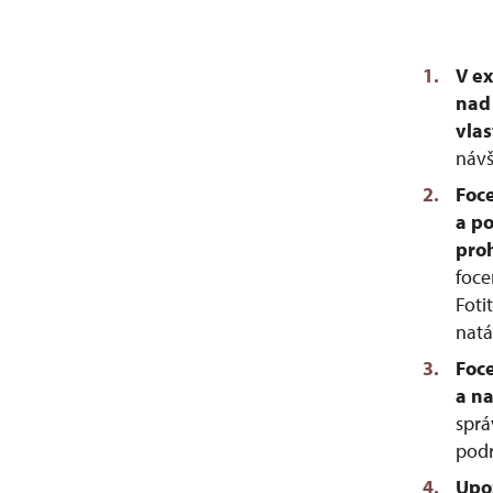
V e
nad
vlas
návš
Foce
a p
pro
foce
Foti
natá
Foce
a n
sprá
podr
Upo