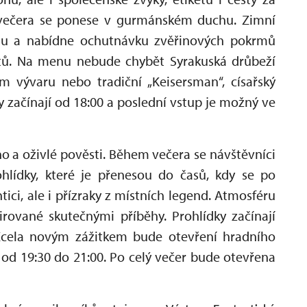
r večera se ponese v gurmánském duchu. Zimní
lnu a nabídne ochutnávku zvěřinových pokrmů
ptů. Na menu nebude chybět Syrakuská drůbeží
m vývaru nebo tradiční „Keisersman“, císařský
 začínají od 18:00 a poslední vstup je možný ve
o a oživlé pověsti. Během večera se návštěvníci
hlídky, které je přenesou do časů, kdy se po
ci, ale i přízraky z místních legend. Atmosféru
irované skutečnými příběhy. Prohlídky začínají
. Zcela novým zážitkem bude otevření hradního
 od 19:30 do 21:00. Po celý večer bude otevřena