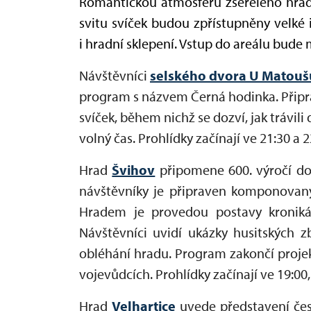
Romantickou atmosféru zšeřelého hra
svitu svíček budou zpřístupněny velké i
i hradní sklepení. Vstup do areálu bude 
Návštěvníci
selského dvora U Matoušů
program s názvem Černá hodinka. Připr
svíček, během nichž se dozví, jak trávili 
volný čas. Prohlídky začínají ve 21:30 a 2
Hrad
Švihov
připomene 600. výročí do
návštěvníky je připraven komponovaný
Hradem je provedou postavy kroniká
Návštěvníci uvidí ukázky husitských z
obléhání hradu. Program zakončí proje
vojevůdcích. Prohlídky začínají ve 19:00, 
Hrad
Velhartice
uvede představení če