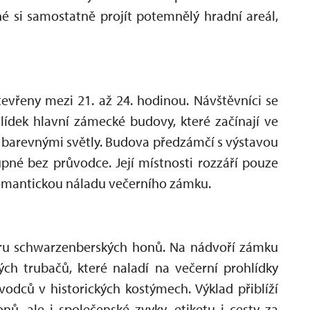
é si samostatně projít potemnělý hradní areál,
evřeny mezi 21. až 24. hodinou. Návštěvníci se
dek hlavní zámecké budovy, které začínají ve
y barevnými světly. Budova předzámčí s výstavou
upné bez průvodce. Její místnosti rozzáří pouze
 romantickou náladu večerního zámku.
u schwarzenberských honů. Na nádvoří zámku
kých trubačů, které naladí na večerní prohlídky
odců v historických kostýmech. Výklad přiblíží
, ale i společenské zvyky, etiketu i cesty za