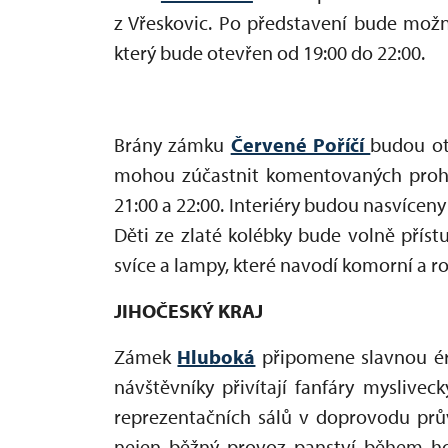
z Vřeskovic. Po představení bude možn
který bude otevřen od 19:00 do 22:00.
Brány zámku
Červené Poříčí
budou ot
mohou zúčastnit komentovaných prohlí
21:00 a 22:00. Interiéry budou nasvícen
Děti ze zlaté kolébky bude volně příst
svíce a lampy, které navodí komorní a
JIHOČESKÝ KRAJ
Zámek
Hluboká
připomene slavnou ér
návštěvníky přivítají fanfáry myslivec
reprezentačních sálů v doprovodu prův
nejen běžný provoz panství během honů