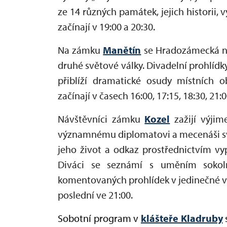
ze 14 různých památek, jejich historii,
začínají v 19:00 a 20:30.
Na zámku
Manětín
se Hradozámecká no
druhé světové války. Divadelní prohlíd
přiblíží dramatické osudy místních o
začínají v časech 16:00, 17:15, 18:30, 21:0
Návštěvníci zámku
Kozel
zažijí výjim
významnému diplomatovi a mecenáši sv
jeho život a odkaz prostřednictvím vyp
Diváci se seznámí s uměním sokoln
komentovaných prohlídek v jedinečné več
poslední ve 21:00.
Sobotní program v
klášteře Kladruby
s