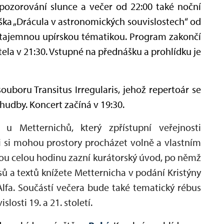
pozorování slunce a večer od 22:00 také noční
ška „Drácula v astronomických souvislostech“ od
 s tajemnou upírskou tématikou. Program zakončí
la v 21:30. Vstupné na přednášku a prohlídku je
souboru Transitus Irregularis, jehož repertoár se
 hudby.
Koncert začíná v 19:30.
u Metternichů, který zpřístupní veřejnosti
 si mohou prostory procházet volně a vlastním
ou celou hodinu zazní kurátorský úvod, po němž
ů a textů knížete Metternicha v podání Kristýny
lfa. Součástí večera bude také tematický rébus
losti 19. a 21. století.