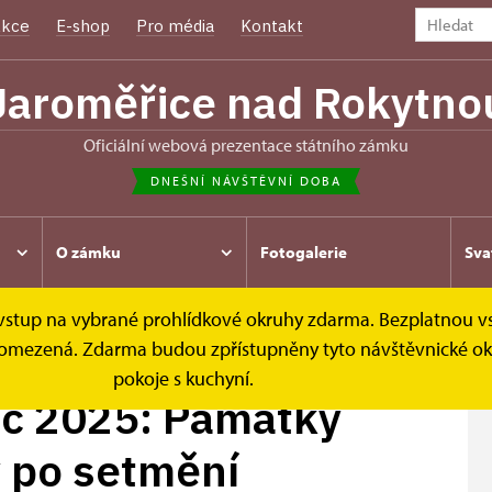
kce
E-shop
Pro média
Kontakt
Jaroměřice nad Rokytno
oficiální webová prezentace státního zámku
DNEŠNÍ NÁVŠTĚVNÍ DOBA
O zámku
Fotogalerie
Sva
e vstup na vybrané prohlídkové okruhy zdarma. Bezplatnou v
ozámecká noc 2025: Památky...
 je omezená. Zdarma budou zpřístupněny tyto návštěvnické o
pokoje s kuchyní.
c 2025: Památky
y po setmění