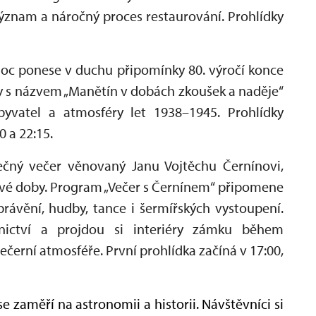
 význam a náročný proces restaurování. Prohlídky
c ponese v duchu připomínky 80. výročí konce
ky s názvem „Manětín v dobách zkoušek a naděje“
byvatel a atmosféry let 1938–1945. Prohlídky
0 a 22:15.
ečný večer věnovaný Janu Vojtěchu Černínovi,
é doby. Program „Večer s Černínem“ připomene
rávění, hudby, tance i šermířských vystoupení.
ictví a projdou si interiéry zámku během
erní atmosféře. První prohlídka začíná v 17:00,
e zaměří na astronomii a historii. Návštěvníci si