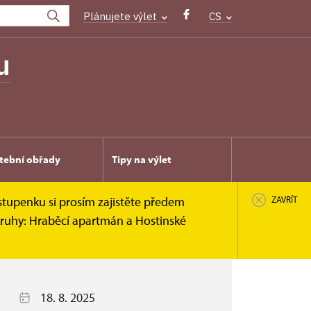
Plánujete výlet
CS
u
tební obřady
Tipy na výlet
stupenku si prosím zajistěte předem
ZAVŘÍT
kruhy: Hraběcí apartmán a Hostinské
18. 8. 2025