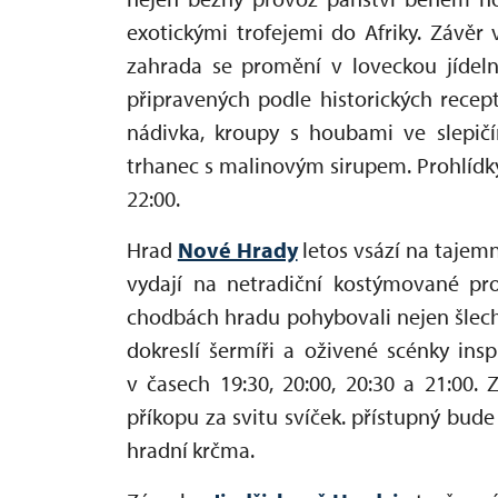
exotickými trofejemi do Afriky. Závě
zahrada se promění v loveckou jíde
připravených podle historických rece
nádivka, kroupy s houbami ve slepičí
trhanec s malinovým sirupem. Prohlídky
22:00.
Hrad
Nové Hrady
letos vsází na tajemn
vydají na netradiční kostýmované pro
chodbách hradu pohybovali nejen šlechti
dokreslí šermíři a oživené scénky insp
v časech 19:30, 20:00, 20:30 a 21:00
příkopu za svitu svíček. přístupný bude
hradní krčma.