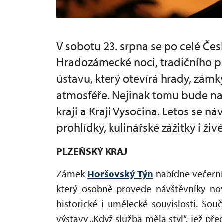
V sobotu 23. srpna se po celé Čes
Hradozámecké noci, tradičního 
ústavu, který otevírá hrady, zámk
atmosféře. Nejinak tomu bude n
kraji a Kraji Vysočina. Letos se 
prohlídky, kulinářské zážitky i živ
PLZEŇSKÝ KRAJ
Zámek
Horšovský Týn
nabídne večerní
který osobně provede návštěvníky nov
historické i umělecké souvislosti. So
výstavy „Když služba měla styl“, jež př