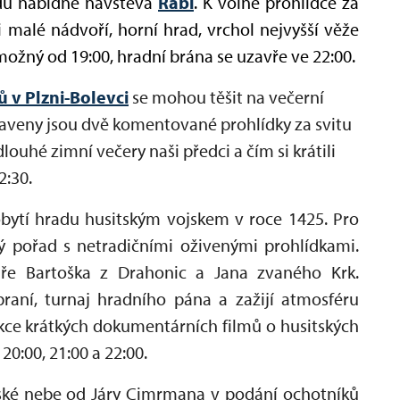
du nabídne návštěva
Rabí
. K volné prohlídce za
 malé nádvoří, horní hrad, vrchol nejvyšší věže
možný od 19:00, hradní brána se uzavře ve 22:00.
 v Plzni-Bolevci
se mohou těšit na večerní
aveny jsou dvě komentované prohlídky za svitu
dlouhé zimní večery naši předci a čím si krátili
2:30.
bytí hradu husitským vojskem v roce 1425. Pro
 pořad s netradičními oživenými prohlídkami.
ře Bartoška z Drahonic a Jana zvaného Krk.
braní, turnaj hradního pána a zažijí atmosféru
kce krátkých dokumentárních filmů o husitských
20:00, 21:00 a 22:00.
ské nebe od Járy Cimrmana v podání ochotníků