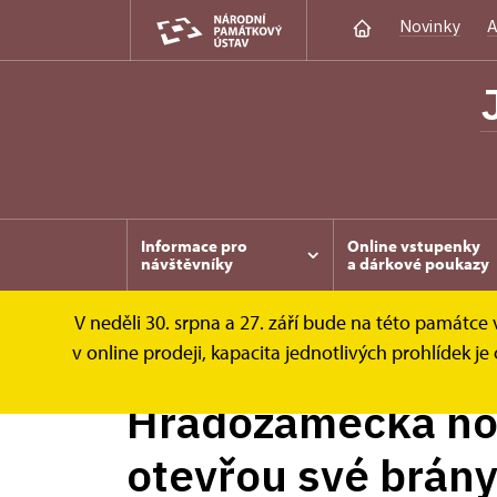
Novinky
A
Informace pro
Online vstupenky
návštěvníky
a dárkové poukazy
V neděli 30. srpna a 27. září bude na této památc
Jaroměřice nad Rokytnou
Zprávy
Hrad
v online prodeji, kapacita jednotlivých prohlídek
Hradozámecká no
otevřou své brán