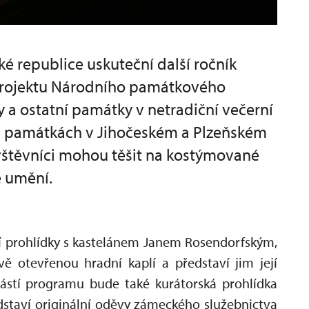
ké republice uskuteční další ročník
projektu Národního památkového
y a ostatní památky v netradiční večerní
a památkách v Jihočeském a Plzeňském
návštěvníci mohou těšit na kostýmované
é umění.
 prohlídky s kastelánem Janem Rosendorfským,
ě otevřenou hradní kaplí a představí jim její
učástí programu bude také kurátorská prohlídka
edstaví originální oděvy zámeckého služebnictva