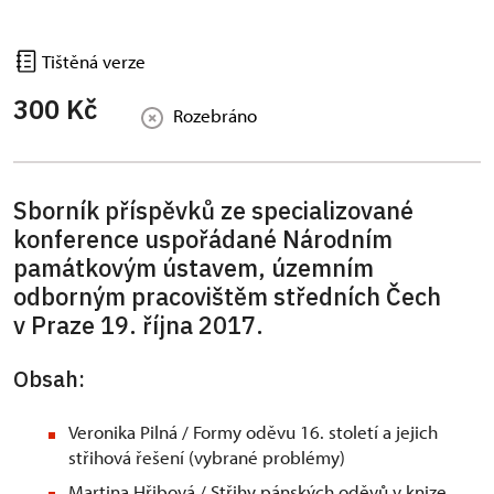
Tištěná verze
300 Kč
Rozebráno
Sborník příspěvků ze specializované
konference uspořádané Národním
památkovým ústavem, územním
odborným pracovištěm středních Čech
v Praze 19. října 2017.
Obsah:
Veronika Pilná / Formy oděvu 16. století a jejich
střihová řešení (vybrané problémy)
Martina Hřibová / Střihy pánských oděvů v knize