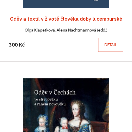
Oděv a textil v životě člověka doby lucemburské
Olga Klapetková, Alena Nachtmannová (edd.)
300 Kč
DETAIL