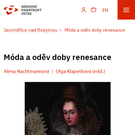
EN
Jaroměřice nad Rokytnou
Móda a oděv doby renesance
Móda a oděv doby renesance
Alena Nachtmannová
|
Olga Klapetková (edd.)