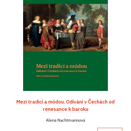
Mezi tradicí a módou. Odívání v Čechách od
renesance k baroku
Alena Nachtmannová