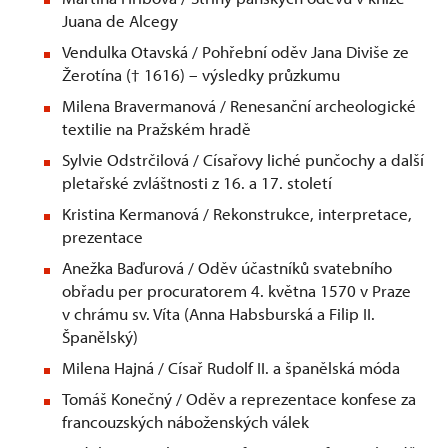
Juana de Alcegy
Vendulka Otavská / Pohřební oděv Jana Diviše ze
Žerotína († 1616) – výsledky průzkumu
Milena Bravermanová / Renesanční archeologické
textilie na Pražském hradě
Sylvie Odstrčilová / Císařovy liché punčochy a další
pletařské zvláštnosti z 16. a 17. století
Kristina Kermanová / Rekonstrukce, interpretace,
prezentace
Anežka Baďurová / Oděv účastníků svatebního
obřadu per procuratorem 4. května 1570 v Praze
v chrámu sv. Víta (Anna Habsburská a Filip II.
Španělský)
Milena Hajná / Císař Rudolf II. a španělská móda
Tomáš Konečný / Oděv a reprezentace konfese za
francouzských náboženských válek