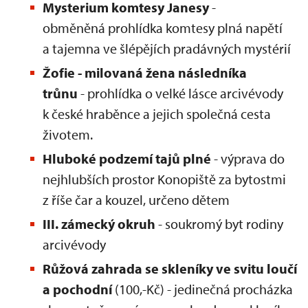
Mysterium komtesy Janesy
-
obměněná prohlídka komtesy plná napětí
a tajemna ve šlépějích pradávných mystérií
Žofie - milovaná žena následníka
trůnu
- prohlídka o velké lásce arcivévody
k české hraběnce a jejich společná cesta
životem.
Hluboké podzemí tajů plné
- výprava do
nejhlubších prostor Konopiště za bytostmi
z říše čar a kouzel, určeno dětem
III. zámecký okruh
- soukromý byt rodiny
arcivévody
Růžová zahrada se skleníky ve svitu loučí
a pochodní
(100,-Kč) - jedinečná procházka