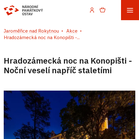
Jaroměřice nad Rokytnou
Akce
Hradozámecká noc na Konopišti -...
Hradozámecká noc na Konopišti -
Noční veselí napříč staletími