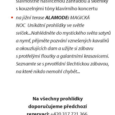
slavnostně nasvícenou zahradou a skleníky
s kouzelnými tóny klavírního koncertu
na jižní terase
ALAMODE:
MAGICKÁ
NOC Unikátní prohlídky ve světle
svíček...Nahlédněte do mystického světa satyrů
a nymf, přijměte pozvání vznešených kavalírů
a okouzlujících dam a užijte si zábavu
s protřelými floutky a galantními krasavicemi.
Seznamte se s prvotřídní šlechtickou zábavou,
na které nikdo nemohl chybět...
Na všechny prohlídky
doporučujeme předchozí
rezervaci:
+420 317 721 366,