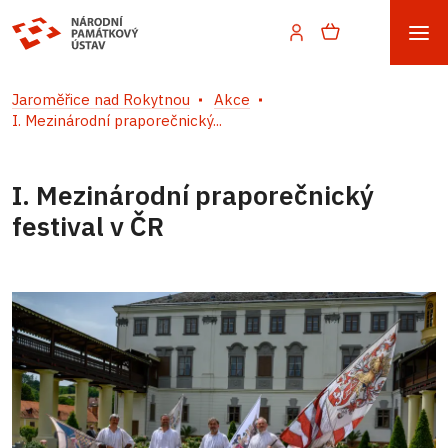
Jaroměřice nad Rokytnou
Akce
I. Mezinárodní praporečnický...
I. Mezinárodní praporečnický
festival v ČR