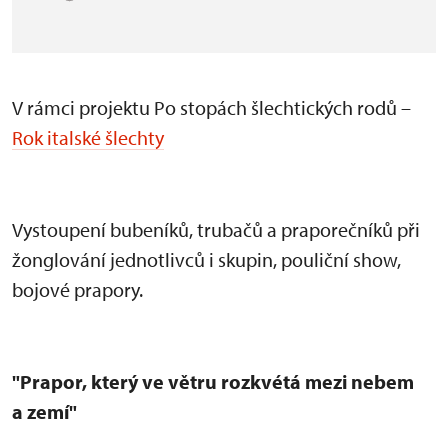
V rámci projektu Po stopách šlechtických rodů –
Rok italské šlechty
Vystoupen
í bubeník
ů, trubačů a praporečn
ík
ů při
žonglov
ání jednotlivc
ů i skupin, pouličn
í show,
bojové prapory.
"Prapor, který ve v
ětru rozkv
étá mezi nebem
a zemí"