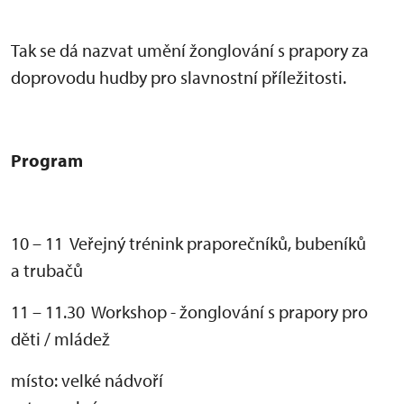
Tak se dá nazvat um
ěn
í
žonglov
ání s prapory za
doprovodu hudby pro slavnostní p
ř
íle
žitosti.
Program
10 – 11 Veřejn
ý trénink prapore
čn
ík
ů, buben
ík
ů
a trubačů
11 – 11.30 Workshop - žonglov
ání s prapory pro
d
ěti / ml
áde
ž
místo:
velk
é nádvo
ř
í