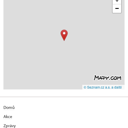
−
© Seznam.cz a.s. a další
Domů
Akce
Zprávy