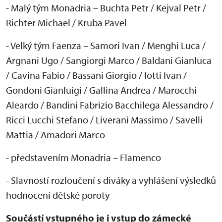
- Mal
ý tým Monadria
– Buchta Petr / Kejval Petr /
Richter Michael / Kruba Pavel
- Velk
ý tým Faenza
– Samori Ivan / Menghi Luca /
Argnani Ugo / Sangiorgi Marco / Baldani Gianluca
/ Cavina Fabio / Bassani Giorgio / Iotti Ivan /
Gondoni Gianluigi / Gallina Andrea / Marocchi
Aleardo / Bandini Fabrizio Bacchilega Alessandro /
Ricci Lucchi Stefano / Liverani Massimo / Savelli
Mattia / Amadori Marco
- p
ředstaven
ím Monadria
– Flamenco
- Slavnost
í rozlou
čen
í s diváky a vyhlá
šen
í výsledk
ů
hodnocen
í d
ětsk
é poroty
Sou
č
ástí vstupného je i vstup do zámecké