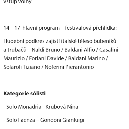
vstup volný
14 – 17 hlavní program – festivalová p
řehl
ídka:
Hudební podkres zajistí italské t
ěleso buben
ík
ů
a trubačů
– Naldi Bruno / Baldani Alfio / Casalini
Maurizio / Forlani Davide / Baldani Marino /
Solaroli Tiziano / Noferini Pierantonio
Kategorie s
ólisti
- Solo Monadria
–Krubov
á Nina
- Solo Faenza
– Gondoni Gianluigi