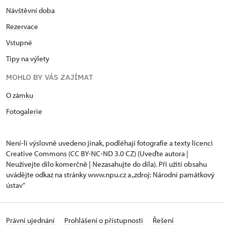
Návštěvní doba
Rezervace
Vstupné
Tipy na výlety
MOHLO BY VÁS ZAJÍMAT
O zámku
Fotogalerie
Není-li výslovně uvedeno jinak, podléhají fotografie a texty
licenci
Creative Commons
(CC BY-NC-ND 3.0 CZ) (Uveďte autora |
Neužívejte dílo komerčně | Nezasahujte do díla). Při užití obsahu
uvádějte odkaz na stránky www.npu.cz a „zdroj: Národní památkový
ústav“
Právní ujednání
Prohlášení o přístupnosti
Řešení