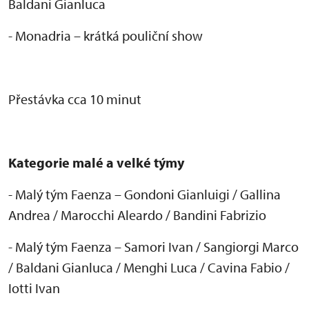
Baldani Gianluca
- Monadria – kr
átká pouli
čn
í show
P
řest
ávka cca 10 minut
Kategorie malé a velké týmy
- Malý tým Faenza
– Gondoni Gianluigi / Gallina
Andrea / Marocchi Aleardo / Bandini Fabrizio
- Mal
ý tým Faenza
– Samori Ivan / Sangiorgi Marco
/ Baldani Gianluca / Menghi Luca / Cavina Fabio /
Iotti Ivan