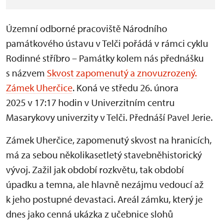
Územní odborné pracoviště Národního
památkového ústavu v Telči pořádá v rámci cyklu
Rodinné stříbro – Památky kolem nás přednášku
s názvem
Skvost zapomenutý a znovuzrozený.
Zámek Uherčice
. Koná ve středu 26. února
2025 v 17:17 hodin v Univerzitním centru
Masarykovy univerzity v Telči. Přednáší Pavel Jerie.
Zámek Uherčice, zapomenutý skvost na hranicích,
má za sebou několikasetletý stavebněhistorický
vývoj. Zažil jak období rozkvětu, tak období
úpadku a temna, ale hlavně nezájmu vedoucí až
k jeho postupné devastaci. Areál zámku, který je
dnes jako cenná ukázka z učebnice slohů