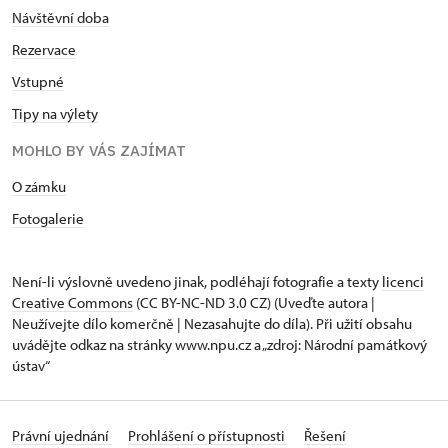
Návštěvní doba
Rezervace
Vstupné
Tipy na výlety
MOHLO BY VÁS ZAJÍMAT
O zámku
Fotogalerie
Není-li výslovně uvedeno jinak, podléhají fotografie a texty
licenci
Creative Commons
(CC BY-NC-ND 3.0 CZ) (Uveďte autora |
Neužívejte dílo komerčně | Nezasahujte do díla). Při užití obsahu
uvádějte odkaz na stránky www.npu.cz a „zdroj: Národní památkový
ústav“
Právní ujednání
Prohlášení o přístupnosti
Řešení