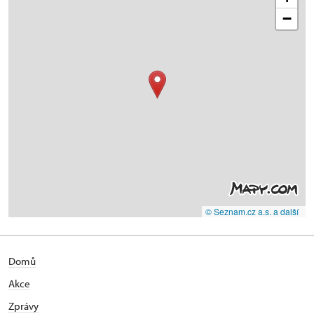
−
© Seznam.cz a.s. a další
Domů
Akce
Zprávy