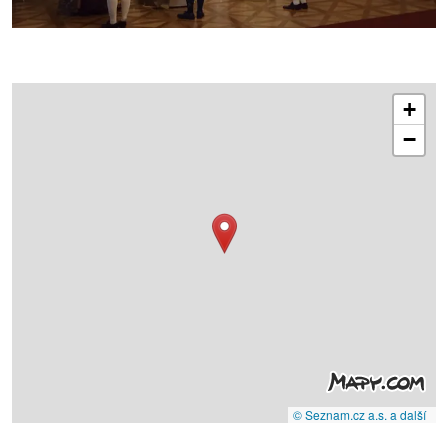
+
−
© Seznam.cz a.s. a další