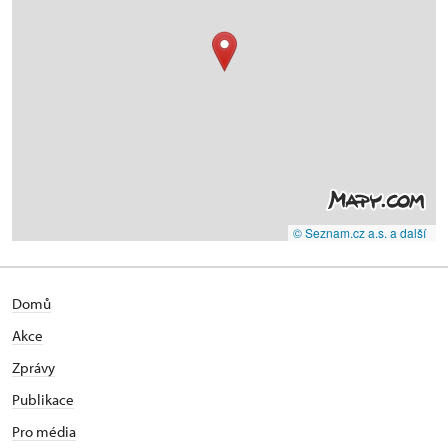
© Seznam.cz a.s. a další
Domů
Akce
Zprávy
Publikace
Pro média