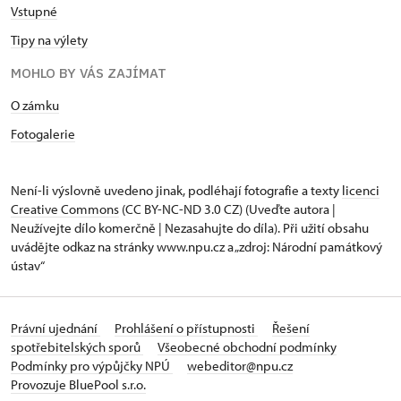
Vstupné
Tipy na výlety
MOHLO BY VÁS ZAJÍMAT
O zámku
Fotogalerie
Není-li výslovně uvedeno jinak, podléhají fotografie a texty
licenci
Creative Commons
(CC BY-NC-ND 3.0 CZ) (Uveďte autora |
Neužívejte dílo komerčně | Nezasahujte do díla). Při užití obsahu
uvádějte odkaz na stránky www.npu.cz a „zdroj: Národní památkový
ústav“
Právní ujednání
Prohlášení o přístupnosti
Řešení
spotřebitelských sporů
Všeobecné obchodní podmínky
Podmínky pro výpůjčky NPÚ
webeditor@npu.cz
Provozuje BluePool s.r.o.