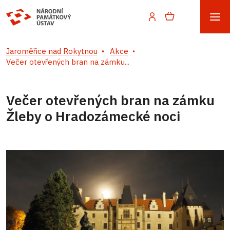
Jaroměřice nad Rokytnou
Akce
Večer otevřených bran na zámku...
Večer otevřených bran na zámku
Žleby o Hradozámecké noci