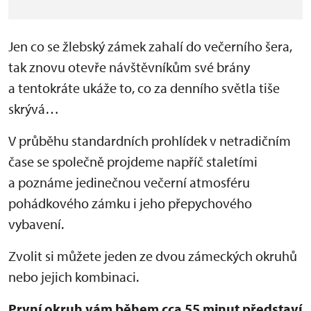
Jen co se žlebský zámek zahalí do večerního šera,
tak znovu otevře návštěvníkům své brány
a tentokráte ukáže to, co za denního světla tiše
skrývá…
V průběhu standardních prohlídek v netradičním
čase se společně projdeme napříč staletími
a poznáme jedinečnou večerní atmosféru
pohádkového zámku i jeho přepychového
vybavení.
Zvolit si můžete jeden ze dvou zámeckých okruhů
nebo jejich kombinaci.
První okruh vám během cca 55 minut představí