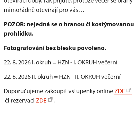
otevírací doby. Tak přijďte, protože večer se brány
mimořádně otevírají pro vás…
POZOR: nejedná se o hranou či kostýmovanou
prohlídku.
Fotografování bez blesku povoleno.
22. 8. 2026 I. okruh = HZN - I. OKRUH večerní
22. 8. 2026 II. okruh = HZN - II. OKRUH večerní
Doporučujeme zakoupit vstupenky online
ZDE
či rezervaci
ZDE
.