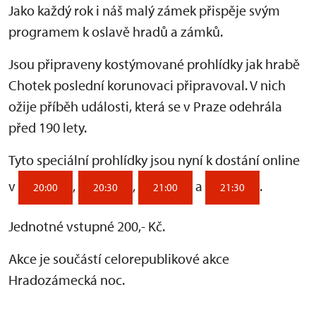
Jako každý rok i náš malý zámek přispěje svým
programem k oslavě hradů a zámků.
Jsou připraveny kostýmované prohlídky jak hrabě
Chotek poslední korunovaci připravoval. V nich
ožije příběh události, která se v Praze odehrála
před 190 lety.
Tyto speciální prohlídky jsou nyní k dostání online
v
,
,
a
.
20:00
20:30
21:00
21:30
Jednotné vstupné 200,- Kč.
Akce je součástí celorepublikové akce
Hradozámecká noc.