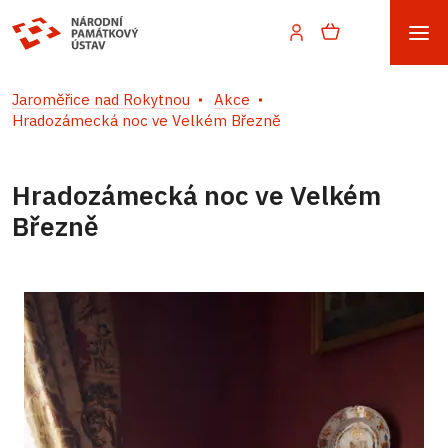
Jaroměřice nad Rokytnou
Akce
Hradozámecká noc ve Velkém Březně
Hradozámecká noc ve Velkém
Březně