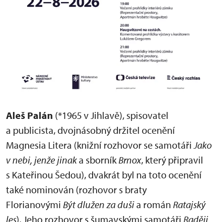
Aleš Palán
(*1965 v Jihlavě), spisovatel
a publicista, dvojnásobný držitel ocenění
Magnesia Litera (knižní rozhovor se samotáři
Jako
v nebi, jenže jinak
a sborník
Brnox
, který připravil
s Kateřinou Šedou), dvakrát byl na toto ocenění
také nominován (rozhovor s braty
Florianovými
Být dlužen za duši
a román
Ratajský
les
). Jeho rozhovor s šumavskými samotáři
Raději