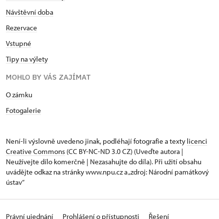
Návštěvní doba
Rezervace
Vstupné
Tipy na výlety
MOHLO BY VÁS ZAJÍMAT
O zámku
Fotogalerie
Není-li výslovně uvedeno jinak, podléhají fotografie a texty
licenci
Creative Commons
(CC BY-NC-ND 3.0 CZ) (Uveďte autora |
Neužívejte dílo komerčně | Nezasahujte do díla). Při užití obsahu
uvádějte odkaz na stránky www.npu.cz a „zdroj: Národní památkový
ústav“
Právní ujednání
Prohlášení o přístupnosti
Řešení