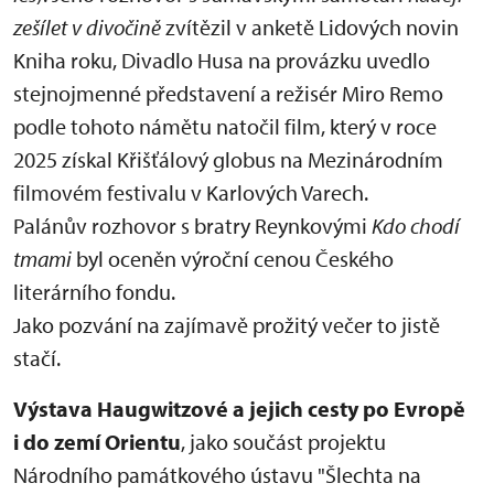
zešílet v divočině
zvítězil v anketě Lidových novin
Kniha roku, Divadlo Husa na provázku uvedlo
stejnojmenné představení a režisér Miro Remo
podle tohoto námětu natočil film, který v roce
2025 získal Křišťálový globus na Mezinárodním
filmovém festivalu v Karlových Varech.
Palánův rozhovor s bratry Reynkovými
Kdo chodí
tmami
byl oceněn výroční cenou Českého
literárního fondu.
Jako pozvání na zajímavě prožitý večer to jistě
stačí.
Výstava Haugwitzové a jejich cesty po Evropě
i do zemí Orientu
, jako součást projektu
Národního památkového ústavu "Šlechta na