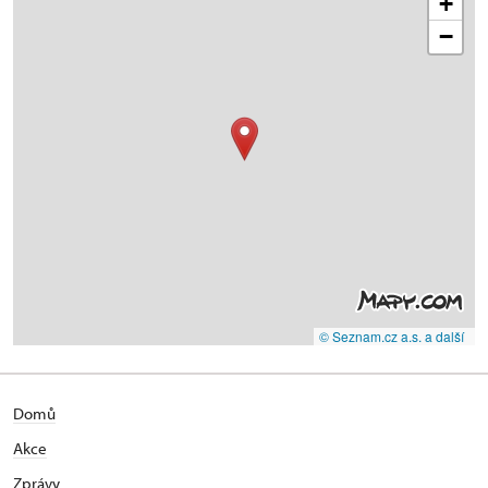
+
−
© Seznam.cz a.s. a další
Domů
Akce
Zprávy