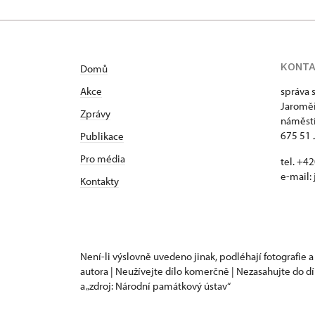
KONT
Domů
Akce
správa 
Jaroměř
Zprávy
náměstí
675 51 
Publikace
Pro média
tel. +
e-mail:
Kontakty
Není-li výslovně uvedeno jinak, podléhají fotografie a
autora | Neužívejte dílo komerčně | Nezasahujte do dí
a „zdroj: Národní památkový ústav“