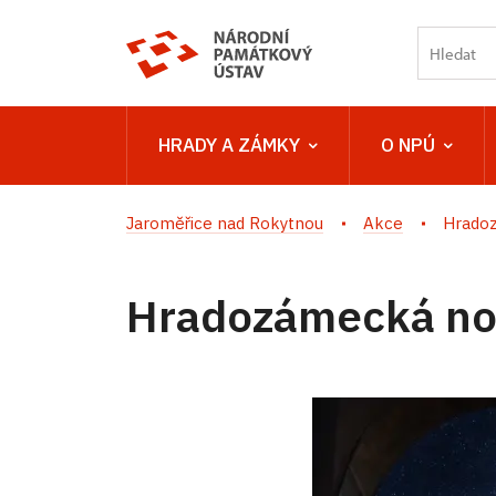
HRADY A ZÁMKY
O NPÚ
Jaroměřice nad Rokytnou
Akce
Hrado
Hradozámecká no