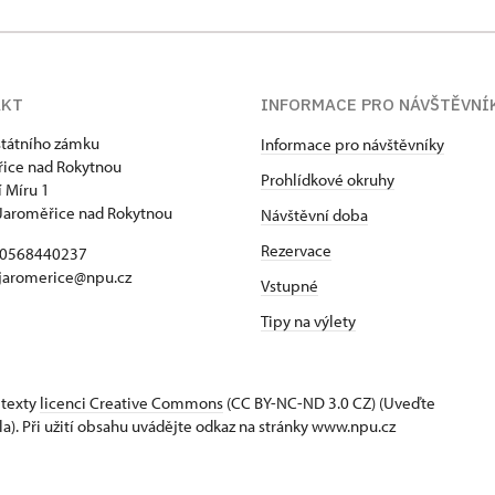
AKT
INFORMACE PRO NÁVŠTĚVNÍ
státního zámku
Informace pro návštěvníky
ice nad Rokytnou
Prohlídkové okruhy
 Míru 1
Jaroměřice nad Rokytnou
Návštěvní doba
Rezervace
420568440237
 jaromerice@npu.cz
Vstupné
Tipy na výlety
 texty
licenci Creative Commons
(CC BY-NC-ND 3.0 CZ) (Uveďte
la). Při užití obsahu uvádějte odkaz na stránky www.npu.cz