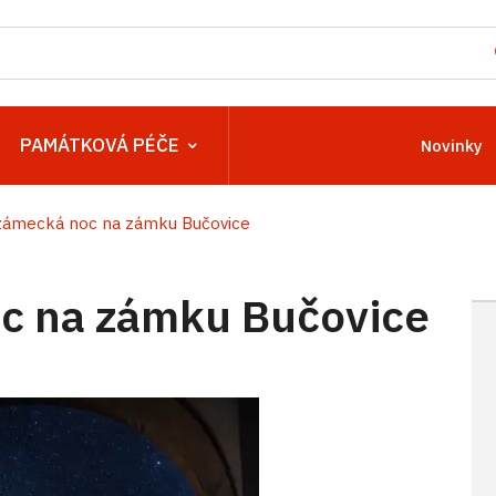
PAMÁTKOVÁ PÉČE
Novinky
zámecká noc na zámku Bučovice
c na zámku Bučovice