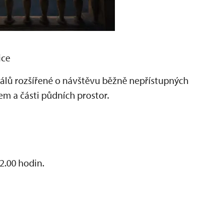
ice
álů rozšířené o návštěvu běžně nepřístupných
em a části půdních prostor.
22.00 hodin.