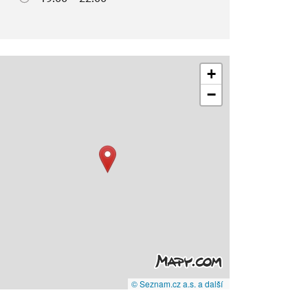
+
−
© Seznam.cz a.s. a další