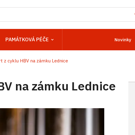
PAMÁTKOVÁ PÉČE
Novinky
t z cyklu HBV na zámku Lednice
HBV na zámku Lednice