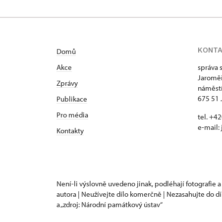
KONT
Domů
Akce
správa 
Jaroměř
Zprávy
náměstí
675 51 
Publikace
Pro média
tel. +
e-mail:
Kontakty
Není-li výslovně uvedeno jinak, podléhají fotografie a
autora | Neužívejte dílo komerčně | Nezasahujte do dí
a „zdroj: Národní památkový ústav“