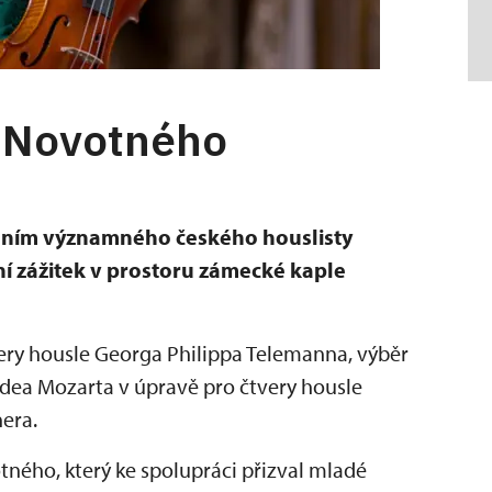
a Novotného
dením významného českého houslisty
í zážitek v prostoru zámecké kaple
ery housle Georga Philippa Telemanna, výběr
dea Mozarta v úpravě pro čtvery housle
nera.
otného, který ke spolupráci přizval mladé