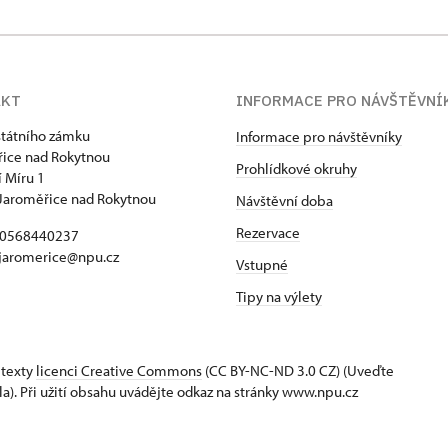
AKT
INFORMACE PRO NÁVŠTĚVNÍ
státního zámku
Informace pro návštěvníky
ice nad Rokytnou
Prohlídkové okruhy
 Míru 1
Jaroměřice nad Rokytnou
Návštěvní doba
Rezervace
420568440237
 jaromerice@npu.cz
Vstupné
Tipy na výlety
 texty
licenci Creative Commons
(CC BY-NC-ND 3.0 CZ) (Uveďte
la). Při užití obsahu uvádějte odkaz na stránky www.npu.cz