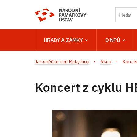
HRADY A ZÁMKY
O NPÚ
Jaroměřice nad Rokytnou
Akce
Koncer
Koncert z cyklu 