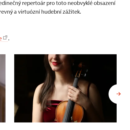
jedinečný repertoár pro toto neobvyklé obsazení
vný a virtuózní hudební zážitek.
e
.