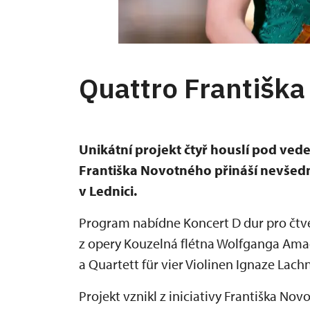
Quattro Františk
Unikátní projekt čtyř houslí pod ve
Františka Novotného přináší nevšedn
v Lednici.
Program nabídne Koncert D dur pro čtv
z opery Kouzelná flétna Wolfganga Ama
a Quartett für vier Violinen Ignaze Lach
Projekt vznikl z iniciativy Františka Nov