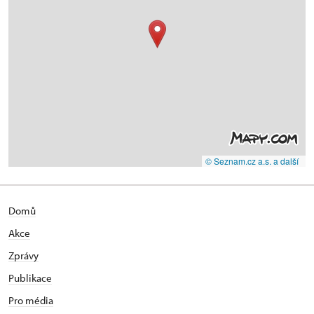
© Seznam.cz a.s. a další
Domů
Akce
Zprávy
Publikace
Pro média