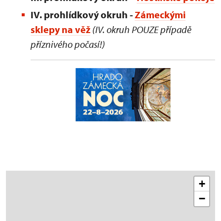
IV. prohlídkový okruh -
Zámeckými
sklepy na věž
(IV. okruh POUZE případě
příznivého počasí!)
+
−