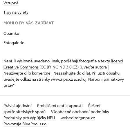
Vstupné
Tipy na výlety
MOHLO BY VÁS ZAJÍMAT
O zámku
Fotogalerie
Není-li výslovně uvedeno jinak, podléhají fotografie a texty
licenci
Creative Commons
(CC BY-NC-ND 3.0 CZ) (Uveďte autora |
Neužívejte dílo komerčně | Nezasahujte do díla). Při užití obsahu
uvádějte odkaz na stránky www.npu.cz a „zdroj: Národní památkový
ústav“
Právní ujednání
Prohlášení o přístupnosti
Řešení
spotřebitelských sporů
Všeobecné obchodní podmínky
Podmínky pro výpůjčky NPÚ
webeditor@npu.cz
Provozuje BluePool s.r.o.