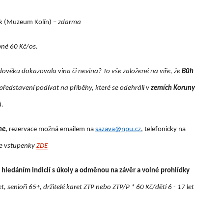
ek (Muzeum Kolín) –
zdarma
pné
60 Kč/os.
edověku dokazovala vina či nevina? To vše založené na víře, že
Bůh
představení podívat na příběhy, které se odehráli v
zemích Koruny
ů.
ne,
rezervace možná emailem na
sazava@npu.cz
, telefonicky na
ne vstupenky
ZDE
 hledáním indicií s úkoly a odměnou na závěr a volné prohlídky
, senioři 65+, držitelé karet ZTP nebo ZTP/P * 60 Kč/děti 6 - 17 let