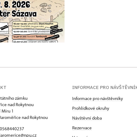
AKT
INFORMACE PRO NÁVŠTĚVNÍ
státního zámku
Informace pro návštěvníky
ice nad Rokytnou
Prohlídkové okruhy
 Míru 1
Jaroměřice nad Rokytnou
Návštěvní doba
Rezervace
420568440237
 jaromerice@npu.cz