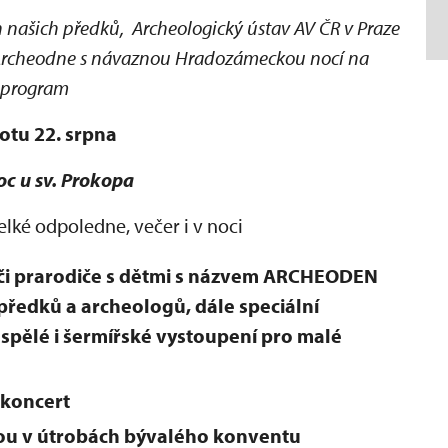
h našich předků, Archeologický ústav AV ČR v Praze
v. Archeodne s návaznou Hradozámeckou nocí na
program
otu 22. srpna
oc u sv. Prokopa
lké odpoledne, večer i v noci
či prarodiče s dětmi s názvem ARCHEODEN
předků a archeologů, dále speciální
spělé i šermířské vystoupení pro malé
 koncert
rou v útrobách bývalého konventu