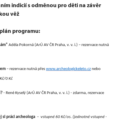
ním indicií s odměnou pro děti na závěr
kou věž
plán programu:
inám”
Adéla Pokorná (ArÚ AV ČR Praha, v. v. i.) – rezervace nutná
ogem
– rezervace nutná přes
www.archeologickeleto.cz
nebo
Kč/0 Kč
í?
- René Kyselý (ArÚ AV ČR Praha, v. v. i.) - zdarma, rezervace
 si práci archeologa
–
vstupné 60 Kč/os. (jednotné vstupné -