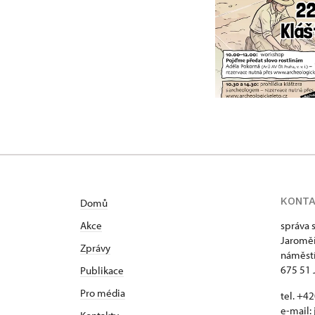
KONT
Domů
Akce
správa 
Jaroměř
Zprávy
náměstí
675 51 
Publikace
Pro média
tel. +
e-mail: