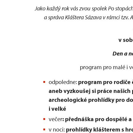
Jako každý rok vás zvou spolek Po stopác
a správa Kláštera Sázava v rámci tz
v sob
Den a n
program pro malé i ve
odpoledne:
program pro rodiče 
aneb vyzkoušej si práce našich 
archeologické prohlídky pro do
i velké
večer
: přednáška pro dospělé a
v noci:
prohlídky klášterem s h