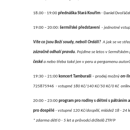
18.00 - 19:00
přednáška Stará Kouřim
- Daniel Dvořáč
19:00 – 20:00:
šermířské představení
-
jednotné vstu
Víte co jsou Boží soudy, neboli Ordáli?
A jak se ve stř
zázračně odhalí pravdu
. Pojďme se letos v šermířském 
české
a nebo třeba také jen v peru a pergamenu autor
19:30 – 21:00
koncert Tamburaši
– prodej možný
on-li
725875946 -
vstupné 180 Kč/140 Kč/50 Kč/0 Kč onli
20:00 – 23:00
program pro rodiny s dětmi s pátráním a
pro dospělé
-
vstupné 120 Kč/dospělí, mládež 18 - 24 let
* zdarma děti 0 - 5 let a průvodci držitelů ZTP/P