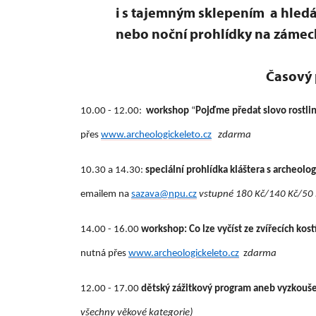
i s tajemným sklepením a hledá
nebo noční prohlídky na zámec
Časový 
10.00 - 12.00:
workshop
“
Pojďme předat slovo rostl
přes
www.archeologickeleto.cz
zdarma
10.30 a 14.30:
speciální prohlídka kláštera s archeol
emailem na
sazava@npu.cz
vstupné 1
80 Kč/140 Kč/50 
14.00 - 16.00
workshop: Co lze vyčíst ze zvířecích kost
nutná přes
www.archeologickeleto.cz
z
darma
12.00 - 17.00
dětský zážitkový program aneb vyzkoušej
všechny věkové kategorie)