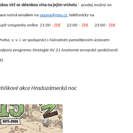
ckou věž se sklenkou vína na jejím vrcholu
- prodej možný on
vace nutná emailem na
sazava@npu.cz
, telefonicky na
pit vstupenky online 21:00 -
ZDE
22:00 -
ZDE
23:00 -
ZDE
raha, v. v. i. ve spolupráci s Národním památkovým ústavem
 podpory programu Strategie AV 21 Anatomie evropské společnosti.
6)
epublikové akce Hradozámecká noc