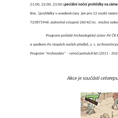
21:00, 22:00, 23:00 s
peciální noční prohlídky na záme
line, (prohlídky v uvedené časy jen pro 12 osob)
rezer
725875946
jednotné vstupné 260 Kč/os. možno zakou
Program pořádá Archeologický ústav AV ČR P
a spolkem Po stopách našich předků, z. s. za finanční
Program "Archeoden" - výročí patnácti let (2011 - 202
Akce je součástí celor