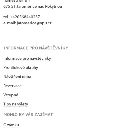
náměstí Míru 1
675 51 Jaroměřice nad Rokytnou
tel. +420568440237
e-mail: jaromerice@npu.cz
INFORMACE PRO NÁVŠTĚVNÍKY
Informace pro návštěvníky
Prohlídkové okruhy
Návštěvní doba
Rezervace
Vstupné
Tipy na výlety
MOHLO BY VÁS ZAJÍMAT
O zámku