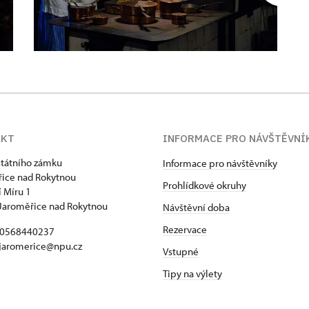
AKT
INFORMACE PRO NÁVŠTĚVNÍ
státního zámku
Informace pro návštěvníky
ice nad Rokytnou
Prohlídkové okruhy
 Míru 1
Jaroměřice nad Rokytnou
Návštěvní doba
Rezervace
420568440237
 jaromerice@npu.cz
Vstupné
Tipy na výlety