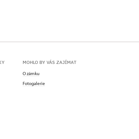
Noční Frýdlant
KY
MOHLO BY VÁS ZAJÍMAT
O zámku
Fotogalerie