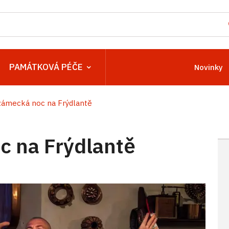
PAMÁTKOVÁ PÉČE
Novinky
ámecká noc na Frýdlantě
 na Frýdlantě