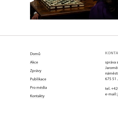
KONT
Domů
Akce
správa 
Jaroměř
Zprávy
náměstí
675 51 
Publikace
Pro média
tel. +
e-mail:
Kontakty