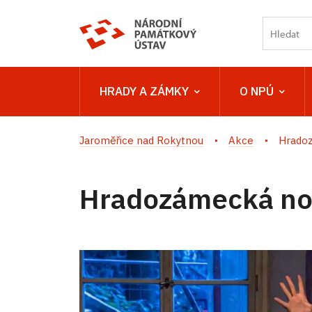
HRADY A ZÁMKY
O NPÚ
Jaroměřice nad Rokytnou
Akce
Hradoz
Hradozámecká noc